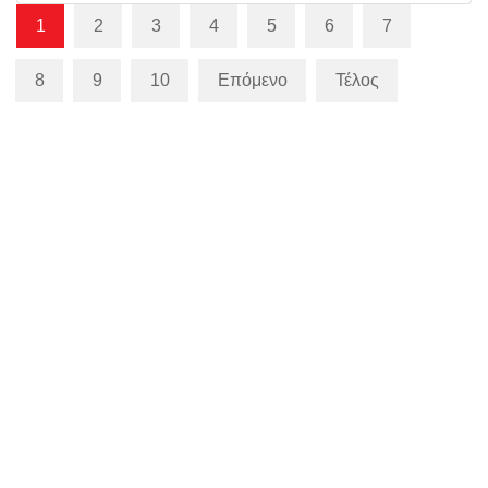
1
2
3
4
5
6
7
8
9
10
Επόμενο
Τέλος