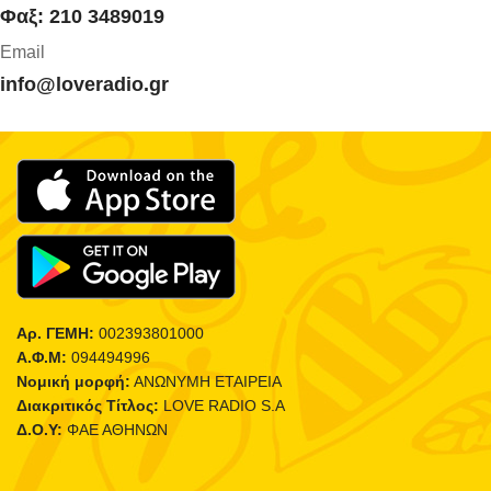
Φαξ: 210 3489019
Email
info@loveradio.gr
Αρ. ΓΕΜΗ:
002393801000
Α.Φ.Μ:
094494996
Νομική μορφή:
ΑΝΩΝΥΜΗ ΕΤΑΙΡΕΙΑ
Διακριτικός Τίτλος:
LOVE RADIO S.A
Δ.Ο.Υ:
ΦΑΕ ΑΘΗΝΩΝ