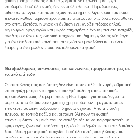
gaming, διοχετεύοντας αυτά τα χρήματα σε σχολεία ή σε έργα
υποδομής. Παρ’ όλα αυτά, δεν είναι όλα θετικά. Παραδοσιακές
αίθουσες μπίνγκο και παμπ έχουν παρατηρήσει λιγότερους τακτικούς
πελάτες καθώς περισσότεροι παίκτες στρέφονται στις δικές τους οθόνες
στο σπίτι. Ωστόσο, η ψηφιακή άνθηση έχει ανοίξει πόρτες αλλού.
Δημιουργοί εφαρμογών και μικρές επιχειρήσεις έχουν μπει στο παιχνίδι,
αναδιαμορφώνοντας κλασικά παιχνίδια και δημιουργώντας νέα έργα
για ένα διαδικτυακό κοινό που συνεχίζει να μεγαλώνει και φαίνεται
έτοιμο για ένα μέλλον προσανατολισμένο ψηφιακά.
Μεταβαλλόμενες οικονομικές και κοινωνικές πραγματικότητες σε
τοπικό επίπεδο
Οι επιπτώσεις στις κοινότητες δεν είναι ποτέ απλές. Ισχυρή ρυθμιστική
υποστήριξη μπορεί να σημαίνει αισθητή αύξηση στους τοπικούς
προϋπολογισμούς. Σε μέρη όπως η Νέα Υόρκη, για παράδειγμα, οι
φόροι από το διαδικτυακό gaming χρηματοδοτούν πράγματα όπως
επισκευές αυτοκινητοδρόμων ή δημόσια σχολεία. Από την άλλη
πλευρά, τα τοπικά καζίνο και οι παμπ βλέπουν τη φυσική
επισκεψιμότητα να μειώνεται, αναγκάζοντάς τα να πειραματιστούν με
εφαρμογές, ζωντανή μετάδοση ή υβριδικές εκδηλώσεις που συνδυάζουν
διασκέδαση με ψηφιακό παιχνίδι. Παρ’ όλα αυτά, εκδηλώσεις που
συνδέονται με τους διαδικτυακούς κουλοχέρηδες, όπως τελικοί ή