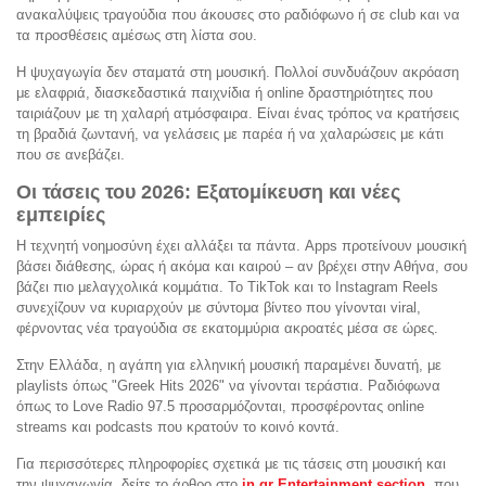
ανακαλύψεις τραγούδια που άκουσες στο ραδιόφωνο ή σε club και να
τα προσθέσεις αμέσως στη λίστα σου.
Η ψυχαγωγία δεν σταματά στη μουσική. Πολλοί συνδυάζουν ακρόαση
με ελαφριά, διασκεδαστικά παιχνίδια ή online δραστηριότητες που
ταιριάζουν με τη χαλαρή ατμόσφαιρα. Είναι ένας τρόπος να κρατήσεις
τη βραδιά ζωντανή, να γελάσεις με παρέα ή να χαλαρώσεις με κάτι
που σε ανεβάζει.
Οι τάσεις του 2026: Εξατομίκευση και νέες
εμπειρίες
Η τεχνητή νοημοσύνη έχει αλλάξει τα πάντα. Apps προτείνουν μουσική
βάσει διάθεσης, ώρας ή ακόμα και καιρού – αν βρέχει στην Αθήνα, σου
βάζει πιο μελαγχολικά κομμάτια. Το TikTok και το Instagram Reels
συνεχίζουν να κυριαρχούν με σύντομα βίντεο που γίνονται viral,
φέρνοντας νέα τραγούδια σε εκατομμύρια ακροατές μέσα σε ώρες.
Στην Ελλάδα, η αγάπη για ελληνική μουσική παραμένει δυνατή, με
playlists όπως "Greek Hits 2026" να γίνονται τεράστια. Ραδιόφωνα
όπως το Love Radio 97.5 προσαρμόζονται, προσφέροντας online
streams και podcasts που κρατούν το κοινό κοντά.
Για περισσότερες πληροφορίες σχετικά με τις τάσεις στη μουσική και
την ψυχαγωγία, δείτε το άρθρο στο
in.gr Entertainment section
, που