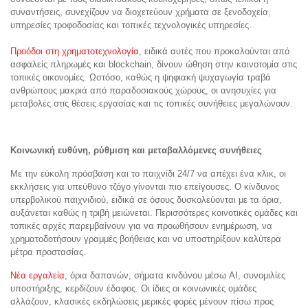
συναντήσεις, συνεχίζουν να διοχετεύουν χρήματα σε ξενοδοχεία,
υπηρεσίες τροφοδοσίας και τοπικές τεχνολογικές υπηρεσίες.
Προόδοι στη χρηματοτεχνολογία
, ειδικά αυτές που προκαλούνται από
ασφαλείς πληρωμές και blockchain, δίνουν ώθηση στην καινοτομία στις
τοπικές οικονομίες. Ωστόσο, καθώς η ψηφιακή ψυχαγωγία τραβά
ανθρώπους μακριά από παραδοσιακούς χώρους, οι ανησυχίες για
μεταβολές στις θέσεις εργασίας και τις τοπικές συνήθειες μεγαλώνουν.
Κοινωνική ευθύνη, ρύθμιση και μεταβαλλόμενες συνήθειες
Με την εύκολη πρόσβαση και το παιχνίδι 24/7 να απέχει ένα κλικ, οι
εκκλήσεις για υπεύθυνο τζόγο γίνονται πιο επείγουσες. Ο κίνδυνος
υπερβολικού παιχνιδιού, ειδικά σε όσους δυσκολεύονται με τα όρια,
αυξάνεται καθώς η τριβή μειώνεται. Περισσότερες κοινοτικές ομάδες και
τοπικές αρχές παρεμβαίνουν για να προωθήσουν ενημέρωση, να
χρηματοδοτήσουν γραμμές βοήθειας και να υποστηρίξουν καλύτερα
μέτρα προστασίας.
Νέα εργαλεία
, όρια δαπανών, σήματα κινδύνου μέσω AI, συνομιλίες
υποστήριξης, κερδίζουν έδαφος. Οι ίδιες οι κοινωνικές ομάδες
αλλάζουν, κλασικές εκδηλώσεις μερικές φορές μένουν πίσω προς