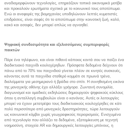
αναδιαμορφώνουν τεχνολογίες, επηρεάζουν τοπικά οικονομικά μοτίβα
και προκαλούν ερωτήματα σχετικά με το κοινωνικό τους αποτύπωμα.
Ενώ οι αναφορές της βιομηχανίας υποδηλώνουν λεπτές κυματιστές
επιδράσεις, είναι σαφές ότι το αποτύπωμα στην κοινοτική ζωή, καλό,
κακό και ασαφές, δεν μπορεί απλώς να αγνοηθεί.
Ψηφιακή συνδεσιμότητα και εξελισσόμενες συμπεριφορές
παικτών
Πάρε ένα τηλέφωνο, και είναι πιθανό κάποιος κοντά σου να παίζει ένα
διαδικτυακό παιχνίδι κουλοχέρηδων. Πρόσφατα δεδομένα δείχνουν ότι
πάνω από το 70% του παιχνιδιού γίνεται πλέον σε κινητές συσκευές,
κάνοντας αυτά τα παιχνίδια σταθερό κομμάτι σε πρωινά τρένα,
διαλείμματα για μεσημεριανό ή βράδια στο σπίτι. Η συνηθισμένη εικόνα
της μοναχικής οθόνης έχει αλλάξει γρήγορα. Ζωντανή συνομιλία,
διαγωνισμοί και ομαδικές εκδηλώσεις δημιουργούν ψηφιακούς κύκλους
όπου η ανταλλαγή συμβουλών είναι ο κανόνας. Αυτές οι λειτουργίες
μπορεί να έχουν μετατρέψει τους διαδικτυακούς κουλοχέρηδες σε κάτι
πολύ περισσότερο από μοναχικές δραστηριότητες, τώρα λειτουργούν
ως κοινωνικοί κόμβοι χωρίς γεωγραφικούς περιορισμούς. Ενισχυμένα
από τεχνολογία που αλλάζει τα δεδομένα, εξατομίκευση με τεχνητή
νοημοσύνη, στοιχεία AR και δημιουργικές λειτουργίες μπόνους, η