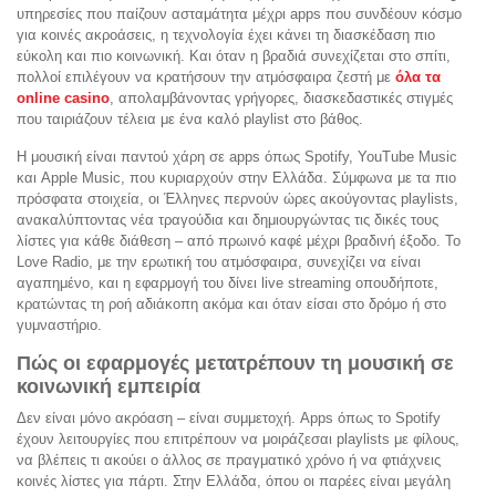
υπηρεσίες που παίζουν ασταμάτητα μέχρι apps που συνδέουν κόσμο
για κοινές ακροάσεις, η τεχνολογία έχει κάνει τη διασκέδαση πιο
εύκολη και πιο κοινωνική. Και όταν η βραδιά συνεχίζεται στο σπίτι,
πολλοί επιλέγουν να κρατήσουν την ατμόσφαιρα ζεστή με
όλα τα
online casino
, απολαμβάνοντας γρήγορες, διασκεδαστικές στιγμές
που ταιριάζουν τέλεια με ένα καλό playlist στο βάθος.
Η μουσική είναι παντού χάρη σε apps όπως Spotify, YouTube Music
και Apple Music, που κυριαρχούν στην Ελλάδα. Σύμφωνα με τα πιο
πρόσφατα στοιχεία, οι Έλληνες περνούν ώρες ακούγοντας playlists,
ανακαλύπτοντας νέα τραγούδια και δημιουργώντας τις δικές τους
λίστες για κάθε διάθεση – από πρωινό καφέ μέχρι βραδινή έξοδο. Το
Love Radio, με την ερωτική του ατμόσφαιρα, συνεχίζει να είναι
αγαπημένο, και η εφαρμογή του δίνει live streaming οπουδήποτε,
κρατώντας τη ροή αδιάκοπη ακόμα και όταν είσαι στο δρόμο ή στο
γυμναστήριο.
Πώς οι εφαρμογές μετατρέπουν τη μουσική σε
κοινωνική εμπειρία
Δεν είναι μόνο ακρόαση – είναι συμμετοχή. Apps όπως το Spotify
έχουν λειτουργίες που επιτρέπουν να μοιράζεσαι playlists με φίλους,
να βλέπεις τι ακούει ο άλλος σε πραγματικό χρόνο ή να φτιάχνεις
κοινές λίστες για πάρτι. Στην Ελλάδα, όπου οι παρέες είναι μεγάλη