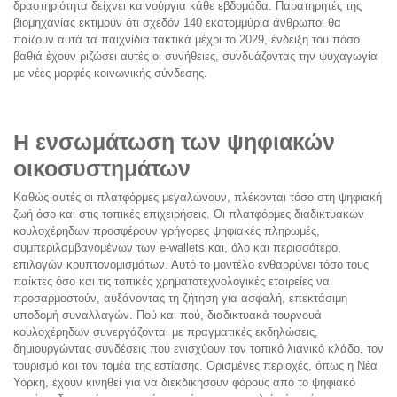
δραστηριότητα δείχνει καινούργια κάθε εβδομάδα. Παρατηρητές της
βιομηχανίας εκτιμούν ότι σχεδόν 140 εκατομμύρια άνθρωποι θα
παίζουν αυτά τα παιχνίδια τακτικά μέχρι το 2029, ένδειξη του πόσο
βαθιά έχουν ριζώσει αυτές οι συνήθειες, συνδυάζοντας την ψυχαγωγία
με νέες μορφές κοινωνικής σύνδεσης.
Η ενσωμάτωση των ψηφιακών
οικοσυστημάτων
Καθώς αυτές οι πλατφόρμες μεγαλώνουν, πλέκονται τόσο στη ψηφιακή
ζωή όσο και στις τοπικές επιχειρήσεις. Οι πλατφόρμες διαδικτυακών
κουλοχέρηδων προσφέρουν γρήγορες ψηφιακές πληρωμές,
συμπεριλαμβανομένων των e-wallets και, όλο και περισσότερο,
επιλογών κρυπτονομισμάτων. Αυτό το μοντέλο ενθαρρύνει τόσο τους
παίκτες όσο και τις τοπικές χρηματοτεχνολογικές εταιρείες να
προσαρμοστούν, αυξάνοντας τη ζήτηση για ασφαλή, επεκτάσιμη
υποδομή συναλλαγών. Πού και πού, διαδικτυακά τουρνουά
κουλοχέρηδων συνεργάζονται με πραγματικές εκδηλώσεις,
δημιουργώντας συνδέσεις που ενισχύουν τον τοπικό λιανικό κλάδο, τον
τουρισμό και τον τομέα της εστίασης. Ορισμένες περιοχές, όπως η Νέα
Υόρκη, έχουν κινηθεί για να διεκδικήσουν φόρους από το ψηφιακό