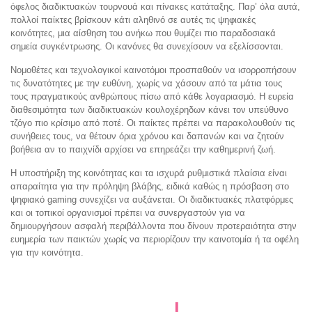
όφελος διαδικτυακών τουρνουά και πίνακες κατάταξης. Παρ’ όλα αυτά,
πολλοί παίκτες βρίσκουν κάτι αληθινό σε αυτές τις ψηφιακές
κοινότητες, μια αίσθηση του ανήκω που θυμίζει πιο παραδοσιακά
σημεία συγκέντρωσης. Οι κανόνες θα συνεχίσουν να εξελίσσονται.
Νομοθέτες και τεχνολογικοί καινοτόμοι προσπαθούν να ισορροπήσουν
τις δυνατότητες με την ευθύνη, χωρίς να χάσουν από τα μάτια τους
τους πραγματικούς ανθρώπους πίσω από κάθε λογαριασμό. Η ευρεία
διαθεσιμότητα των διαδικτυακών κουλοχέρηδων κάνει τον υπεύθυνο
τζόγο πιο κρίσιμο από ποτέ. Οι παίκτες πρέπει να παρακολουθούν τις
συνήθειες τους, να θέτουν όρια χρόνου και δαπανών και να ζητούν
βοήθεια αν το παιχνίδι αρχίσει να επηρεάζει την καθημερινή ζωή.
Η υποστήριξη της κοινότητας και τα ισχυρά ρυθμιστικά πλαίσια είναι
απαραίτητα για την πρόληψη βλάβης, ειδικά καθώς η πρόσβαση στο
ψηφιακό gaming συνεχίζει να αυξάνεται. Οι διαδικτυακές πλατφόρμες
και οι τοπικοί οργανισμοί πρέπει να συνεργαστούν για να
δημιουργήσουν ασφαλή περιβάλλοντα που δίνουν προτεραιότητα στην
ευημερία των παικτών χωρίς να περιορίζουν την καινοτομία ή τα οφέλη
για την κοινότητα.