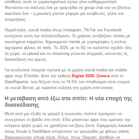
υπόθεση, αυτά τα χαρακτηριστικά έχουν γίνει καθημερινότητα.
Φαντάσου να στέλνεις link με τραγούδια σε group chat και να βλέπεις
reactions live – η μουσική γίνεται γέφυρα για κουβέντες, γέλια και
αναμνήσεις.
Παράλληλα, social media όπως Instagram, TikTok και Facebook
ενισχύουν αυτή την αλληλεπίδραση. Οι χρήστες ανεβάζουν stories με
αγαπημένα κομμάτια, δημιουργούν trends με χορογραφίες ή απλώς
tag-άρουν φίλους σε reels. Το 2026, με το 5G να καλύπτει σχεδόν όλη
τη χώρα, το upload και το streaming γίνονται στιγμιαία, κάνοντας τη
διασκέδαση πιο άμεση.
Για αναλυτικά στοιχεία σχετικά με τη χρήση social media και mobile
apps στην Ελλάδα, δείτε την έκθεση
Digital 2026: Greece
από το
DataReportal, που δείχνει πώς το 74.5% του πληθυσμού είναι ενεργό
σε social δίκτυα, με τεράστια αύξηση στη χρήση από κινητά.
Η μετάβαση από έξω στο σπίτι: Η νέα εποχή της
διασκέδασης
Μετά από μια έξοδο σε μαγαζί ή συναυλία, πολλοί προτιμούν να
συνεχίσουν το βράδυ στο σπίτι. Εδώ μπαίνουν apps που κρατούν την
ενέργεια ψηλά χωρίς να χρειάζεται να βγεις ξανά. Εφαρμογές karaoke
όπως Smule ή StarMaker επιτρέπουν να τραγουδάς με φίλους online,
δημιουργώντας virtual πάρτι. Άλλες, όπως Shazam, βοηθούν να