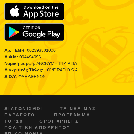
Αρ. ΓΕΜΗ:
002393801000
Α.Φ.Μ:
094494996
Νομική μορφή:
ΑΝΩΝΥΜΗ ΕΤΑΙΡΕΙΑ
Διακριτικός Τίτλος:
LOVE RADIO S.A
Δ.Ο.Υ:
ΦΑΕ ΑΘΗΝΩΝ
ΔΙΑΓΩΝΙΣΜΟΙ
ΤΑ ΝΕΑ ΜΑΣ
ΠΑΡΑΓΩΓΟΙ
ΠΡΟΓΡΑΜΜΑ
TOP10
ΟΡΟΙ ΧΡΗΣΗΣ
ΠΟΛΙΤΙΚΗ ΑΠΟΡΡΗΤΟΥ
ΕΠΙΚΟΙΝΩΝΙΑ