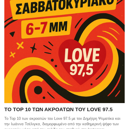
TΟ TOP 10 ΤΩΝ ΑΚΡΟΑΤΩΝ ΤΟΥ LOVE 97.5
To Top 10 των ακροατών του Love 97.5 με τον Δημήτρη Ψεματίκα και
την Ιωάννα Τσέλιγκα, διαμορφωμένο από την καθημερινή ψήφο των