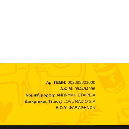
Αρ. ΓΕΜΗ:
002393801000
Α.Φ.Μ:
094494996
Νομική μορφή:
ΑΝΩΝΥΜΗ ΕΤΑΙΡΕΙΑ
Διακριτικός Τίτλος:
LOVE RADIO S.A
Δ.Ο.Υ:
ΦΑΕ ΑΘΗΝΩΝ