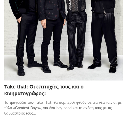
Take that: Οι επιτυχίες τους και ο
κινηματογράφος!
Τα τραγούδια των Take That, θα συμπεριληφθούν σε μια νέα ταινία, με
τίτλο «Greatest Days», για ένα boy band και τη σχέση τους με τις
θαυμάστριές τους...