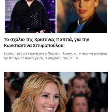
Το σχόλιο της Χριστίνας Παππά, για την
Κωνσταντίνα Σπυροπούλου!
Σύνδεση μέσω skype έκανε η Χριστίνα Παππά, στην πρωινή εκπομπή
της Κατερίνας Καινούργιου, “Ευτυχείτε”, στο OPEN.