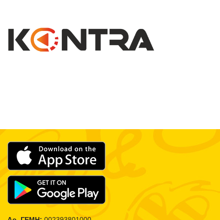
Αρ. ΓΕΜΗ:
002393801000