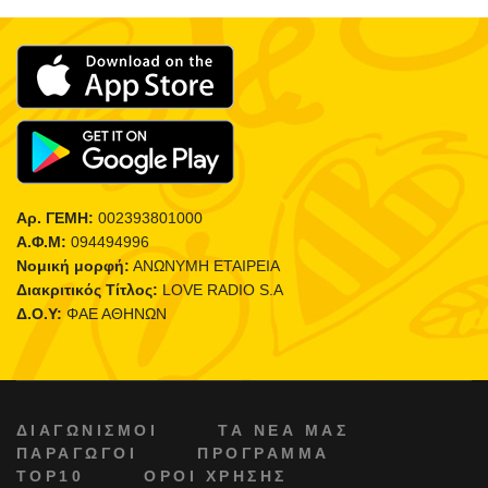
Αρ. ΓΕΜΗ:
002393801000
Α.Φ.Μ:
094494996
Νομική μορφή:
ΑΝΩΝΥΜΗ ΕΤΑΙΡΕΙΑ
Διακριτικός Τίτλος:
LOVE RADIO S.A
Δ.Ο.Υ:
ΦΑΕ ΑΘΗΝΩΝ
ΔΙΑΓΩΝΙΣΜΟΙ
ΤΑ ΝΕΑ ΜΑΣ
ΠΑΡΑΓΩΓΟΙ
ΠΡΟΓΡΑΜΜΑ
TOP10
ΟΡΟΙ ΧΡΗΣΗΣ