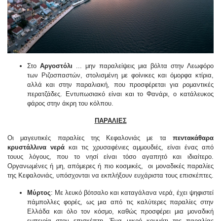
Στο
Αργοστόλι
... μην παραλείψεις μια βόλτα στην Λεωφόρο
των Ριζοσπαστών, στολισμένη με φοίνικες και όμορφα κτίρια,
αλλά και στην παραλιακή, που προσφέρεται για ρομαντικές
περατζάδες. Εντυπωσιακό είναι και το Φανάρι, ο κατάλευκος
φάρος στην άκρη του κόλπου.
ΠΑΡΑΛΙΕΣ
Οι μαγευτικές παραλίες της Κεφαλονιάς με τα
πεντακάθαρα
κρυστάλλινα νερά
και τις χρυσαφένιες αμμουδιές, είναι ένας από
τουυς λόγους, που το νησί είναι τόσο αγαπητό και ιδιαίτερο.
Οργανωμένες ή μη, απόμερες ή πιο κοσμικές, οι μοναδικές παραλίες
της Κεφαλονιάς, υπόσχονται να εκπλήξουν ευχάριστα τους επισκέπτες.
Μύρτος
: Με λευκό βότσαλο και καταγάλανα νερά, έχει ψηφιστεί
πάμπολλες φορές, ως μια από τις καλύτερες παραλίες στην
Ελλάδα και όλο τον κόσμο, καθώς προσφέρει μια μοναδική
εμπειρία στον επισκέπτη. Ένα μικρό κομμάτι της παραλίας