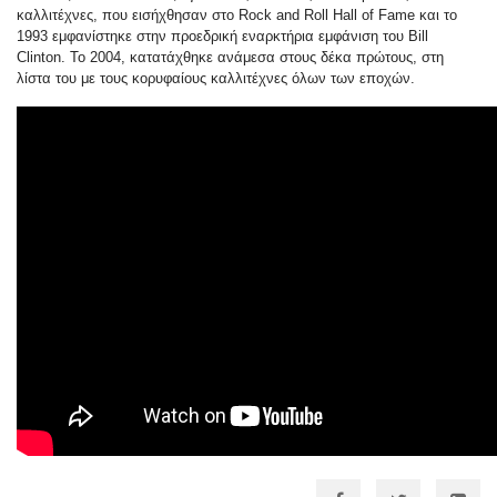
καλλιτέχνες, που εισήχθησαν στο Rock and Roll Hall of Fame και το
1993 εμφανίστηκε στην προεδρική εναρκτήρια εμφάνιση του Bill
Clinton. Το 2004, κατατάχθηκε ανάμεσα στους δέκα πρώτους, στη
λίστα του με τους κορυφαίους καλλιτέχνες όλων των εποχών.