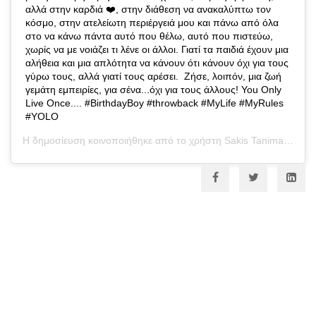
αλλά στην καρδιά ❤️, στην διάθεση να ανακαλύπτω τον
κόσμο, στην ατελείωτη περιέργειά μου και πάνω από όλα
στο να κάνω πάντα αυτό που θέλω, αυτό που πιστεύω,
χωρίς να με νοιάζει τι λένε οι άλλοι. Γιατί τα παιδιά έχουν μια
αλήθεια και μια απλότητα να κάνουν ότι κάνουν όχι για τους
γύρω τους, αλλά γιατί τους αρέσει. ⁣ Ζήσε, λοιπόν, μια ζωή
γεμάτη εμπειρίες, για σένα...όχι για τους άλλους! You Only
Live Once....⁣ #BirthdayBoy #throwback #MyLife #MyRules
#YOLO
Η δημοσίευση κοινοποιήθηκε από το χρήστη
Sakis Tanimanidis
(@