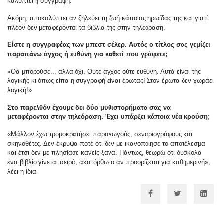
καλύπτει η συγγραφή.
Ακόμη, αποκαλύπτει αν ζηλεύει τη ζωή κάποιας ηρωίδας της και γιατί
πλέον δεν μεταφέρονται τα βιβλία της στην τηλεόραση.
Είστε η συγγραφέας των μπεστ σέλερ. Αυτός ο τίτλος σας γεμίζει
παραπάνω άγχος ή ευθύνη για καθετί που γράφετε;
«Θα μπορούσε... αλλά όχι. Ούτε άγχος ούτε ευθύνη. Αυτά είναι της
λογικής κι όπως είπα η συγγραφή είναι έρωτας! Στον έρωτα δεν χωράει
λογική!»
Στο παρελθόν έχουμε δει δύο μυθιστορήματα σας να
μεταφέρονται στην τηλεόραση. Έχει υπάρξει κάποια νέα κρούση;
«Μάλλον έχω τρομοκρατήσει παραγωγούς, σεναριογράφους και
σκηνοθέτες. Δεν έκρυψα ποτέ ότι δεν με ικανοποίησε το αποτέλεσμα
και έτσι δεν με πλησίασε κανείς ξανά. Πάντως, θεωρώ ότι δύσκολα
ένα βιβλίο γίνεται σειρά, ακατόρθωτο αν προορίζεται για καθημερινή»,
λέει η ίδια.