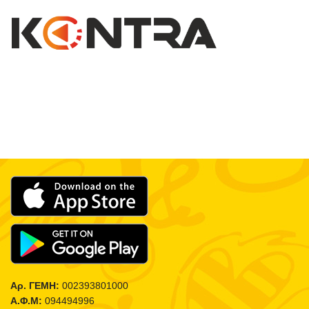
Αρ. ΓΕΜΗ:
002393801000
Α.Φ.Μ:
094494996