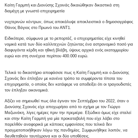
Καίτη Γαρμπή και Διονύσης Σχοινάς δικαιώθηκαν δικαστικά στη
διαμάχη με γνωστό επιχειρηματία
νυχτερινών κέντρων, όπως αποκάλυψε αποκλειστικά ο δημοσιογράφος
Θάνος Βάγιος στο Πρωινό του ΑΝΤ1.
Ειδικότερα, σύμφωνα με το ρεπορτάζ, ο επιχειρηματίας είχε κινηθεί
νομικά κατά των δύο καλλιτεχνών ζητώντας ένα αστρονομικό ποσό για
διαφυγόντα κέρδη και ηθική βλάβη, ύψους αρχικά ενός εκατομμυρίου
ευρώ και στη συνέχεια περίπου 400.000 ευρώ.
Τελικά το δικαστήριο αποφάσισε πως η Καίτη Γαρμπή και ο Διονύσης
Σχοινάς δεν έπληξαν με κανένα τρόπο τα συμφέροντα τίποτα του
επιχειρηματία, ο οποίος δεν κατάφερε να αποδείξει ότι οι τραγουδιστές
τον έπληξαν οικονομικά.
Αξίζει να σημειωθεί πως όλα έγιναν τον Σεπτέμβριο του 2022, όταν ο
Διονύσης Σχοινάς είχε αποχωρήσει από το σχήμα με τον Γιώργο
Μαζωνάκη, λίγες ημέρες πριν την πρεμιέρα. Εξώδικο όμως είχε σταλεί
και στην Καίτη Γαρμπή για μία προκαταβολή που είχε λάβει στο
παρελθόν αναφορικά με κάποιες εμφανίσεις που τελικά δεν
πραγματοποιήθηκαν λόγω της πανδημίας. Συμφωνήθηκε λοιπόν, να
διευθετηθούν ταυτόχρονα και οι δύο υποθέσεις.