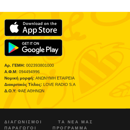
Αρ. ΓΕΜΗ:
002393801000
Α.Φ.Μ:
094494996
Νομική μορφή:
ΑΝΩΝΥΜΗ ΕΤΑΙΡΕΙΑ
Διακριτικός Τίτλος:
LOVE RADIO S.A
Δ.Ο.Υ:
ΦΑΕ ΑΘΗΝΩΝ
ΔΙΑΓΩΝΙΣΜΟΙ
ΤΑ ΝΕΑ ΜΑΣ
ΠΑΡΑΓΩΓΟΙ
ΠΡΟΓΡΑΜΜΑ