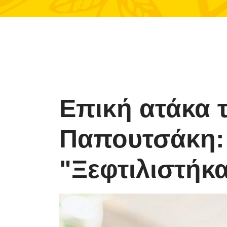
Επική ατάκα 
Παπουτσάκη:
"Ξεφτιλιστήκ