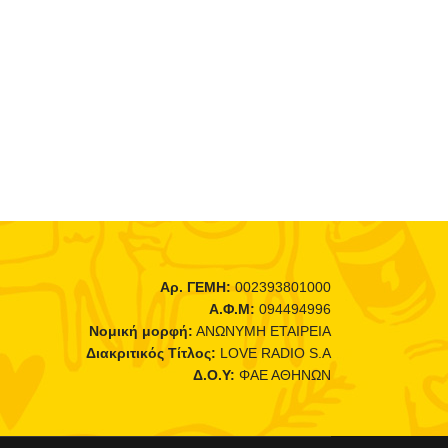
Αρ. ΓΕΜΗ:
002393801000
Α.Φ.Μ:
094494996
Νομική μορφή:
ΑΝΩΝΥΜΗ ΕΤΑΙΡΕΙΑ
Διακριτικός Τίτλος:
LOVE RADIO S.A
Δ.Ο.Υ:
ΦΑΕ ΑΘΗΝΩΝ