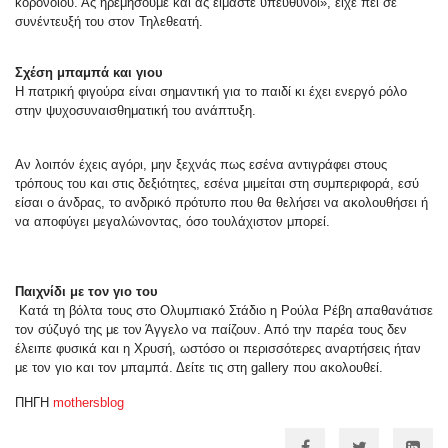
κορονοϊού. Ας ηρεμήσουμε και ας είμαστε υπεύθυνοι», είχε πει σε
συνέντευξή του στον Τηλεθεατή.
Σχέση μπαμπά και γιου
Η πατρική φιγούρα είναι σημαντική για το παιδί κι έχει ενεργό ρόλο
στην ψυχοσυναισθηματική του ανάπτυξη.
Αν λοιπόν έχεις αγόρι, μην ξεχνάς πως εσένα αντιγράφει στους
τρόπους του και στις δεξιότητες, εσένα μιμείται στη συμπεριφορά, εσύ
είσαι ο άνδρας, το ανδρικό πρότυπο που θα θελήσει να ακολουθήσει ή
να αποφύγει μεγαλώνοντας, όσο τουλάχιστον μπορεί.
Παιχνίδι με τον γιο του
Κατά τη βόλτα τους στο Ολυμπιακό Στάδιο η Ρούλα Ρέβη απαθανάτισε
τον σύζυγό της με τον Άγγελο να παίζουν. Από την παρέα τους δεν
έλειπε φυσικά και η Χρυσή, ωστόσο οι περισσότερες αναρτήσεις ήταν
με τον γιο και τον μπαμπά. Δείτε τις στη gallery που ακολουθεί.
ΠΗΓΗ
mothersblog