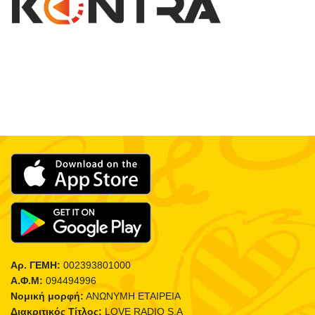
Αρ. ΓΕΜΗ:
002393801000
Α.Φ.Μ:
094494996
Νομική μορφή:
ΑΝΩΝΥΜΗ ΕΤΑΙΡΕΙΑ
Διακριτικός Τίτλος:
LOVE RADIO S.A