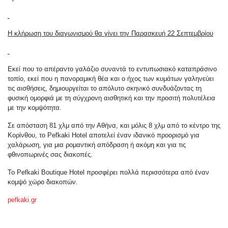
Η κλήρωση του διαγωνισμού θα γίνει την Παρασκευή 22 Σεπτεμβρίου
Εκεί που το απέραντο γαλάζιο συναντά το εντυπωσιακό καταπράσινο
τοπίο, εκεί που η πανοραμική θέα και ο ήχος των κυμάτων γαληνεύει
τις αισθήσεις, δημιουργείται το απόλυτο σκηνικό συνδυάζοντας τη
φυσική ομορφιά με τη σύγχρονη αισθητική και την προσιτή πολυτέλεια
με την κομψότητα.
Σε απόσταση 81 χλμ από την Αθήνα, και μόλις 8 χλμ από το κέντρο της
Κορίνθου, το Pefkaki Hotel αποτελεί έναν ιδανικό προορισμό για
χαλάρωση, για μια ρομαντική απόδραση ή ακόμη και για τις
φθινοπωρινές σας διακοπές.
Το Pefkaki Boutique Hotel προσφέρει πολλά περισσότερα από έναν
κομψό χώρο διακοπών.
pefkaki.gr