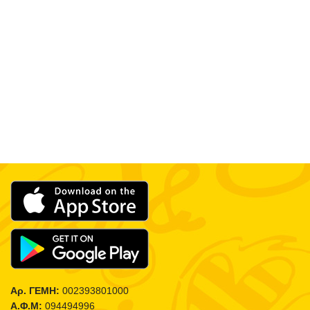
Αρ. ΓΕΜΗ:
002393801000
Α.Φ.Μ:
094494996