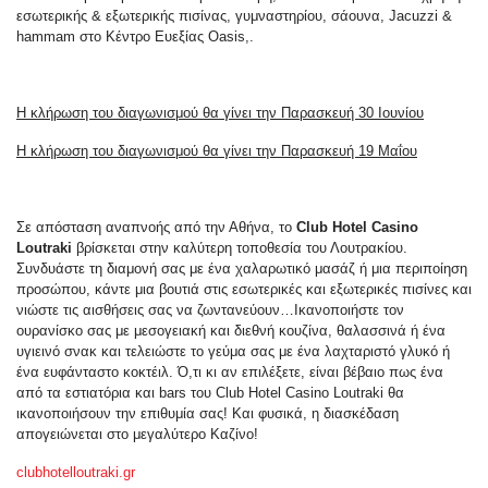
εσωτερικής & εξωτερικής πισίνας, γυμναστηρίου, σάουνα, Jacuzzi &
hammam στο Κέντρο Ευεξίας Oasis,.
Η κλήρωση του διαγωνισμού θα γίνει την Παρασκευή 30 Ιουνίου
Η κλήρωση του διαγωνισμού θα γίνει την Παρασκευή 19 Μαΐου
Σε απόσταση αναπνοής από την Αθήνα, το
Club Hotel Casino
Loutraki
βρίσκεται στην καλύτερη τοποθεσία του Λουτρακίου.
Συνδυάστε τη διαμονή σας με ένα χαλαρωτικό μασάζ ή μια περιποίηση
προσώπου, κάντε μια βουτιά στις εσωτερικές και εξωτερικές πισίνες και
νιώστε τις αισθήσεις σας να ζωντανεύουν…Ικανοποιήστε τον
ουρανίσκο σας με μεσογειακή και διεθνή κουζίνα, θαλασσινά ή ένα
υγιεινό σνακ και τελειώστε το γεύμα σας με ένα λαχταριστό γλυκό ή
ένα ευφάνταστο κοκτέιλ. Ό,τι κι αν επιλέξετε, είναι βέβαιο πως ένα
από τα εστιατόρια και bars του Club Hotel Casino Loutraki θα
ικανοποιήσουν την επιθυμία σας! Και φυσικά, η διασκέδαση
απογειώνεται στο μεγαλύτερο Καζίνο!
clubhotelloutraki.gr