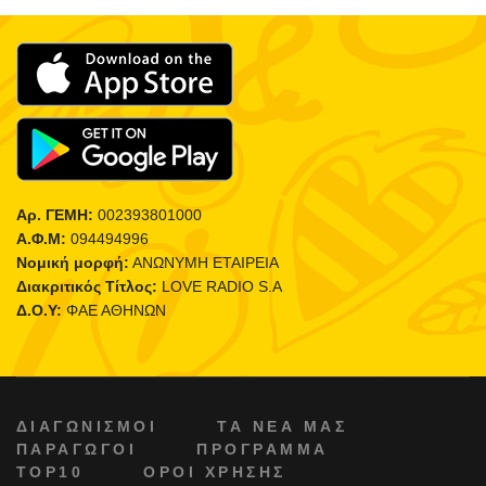
Αρ. ΓΕΜΗ:
002393801000
Α.Φ.Μ:
094494996
Νομική μορφή:
ΑΝΩΝΥΜΗ ΕΤΑΙΡΕΙΑ
Διακριτικός Τίτλος:
LOVE RADIO S.A
Δ.Ο.Υ:
ΦΑΕ ΑΘΗΝΩΝ
ΔΙΑΓΩΝΙΣΜΟΙ
ΤΑ ΝΕΑ ΜΑΣ
ΠΑΡΑΓΩΓΟΙ
ΠΡΟΓΡΑΜΜΑ
TOP10
ΟΡΟΙ ΧΡΗΣΗΣ