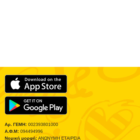
Αρ. ΓΕΜΗ:
002393801000
Α.Φ.Μ:
094494996
Νομική μορφή:
ΑΝΩΝΥΜΗ ΕΤΑΙΡΕΙΑ