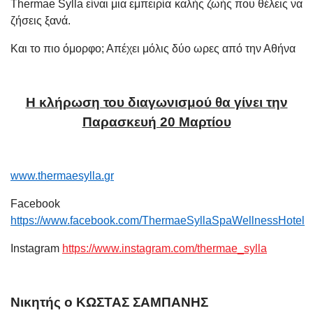
Thermae
Sylla
είναι μια εμπειρία καλής ζωής που θέλεις να
ζήσεις ξανά.
Και το πιο όμορφο; Απέχει μόλις δύο ωρες από την Αθήνα
Η κλήρωση του διαγωνισμού θα γίνει την
Παρασκευή 20 Μαρτίου
www
.
thermaesylla
.
gr
Facebook
https
://
www
.
facebook
.
com
/
ThermaeSyllaSpaWellnessHotel
Instagram
https://www.instagram.com/thermae_sylla
Νικητής ο ΚΩΣΤΑΣ ΣΑΜΠΑΝΗΣ