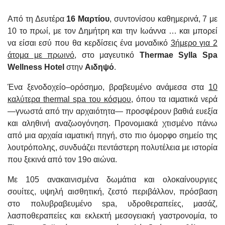
Από τη Δευτέρα
16 Μαρτίου
, συντονίσου καθημερινά, 7 με
10 το πρωί, με τον Δημήτρη και την Ιωάννα … και μπορεί
να είσαι εσύ που θα κερδίσεις ένα μοναδικό
3ήμερο για 2
άτομα με πρωινό
, στο μαγευτικό
Thermae
Sylla
Spa
Wellness
Hotel
στην
Αιδηψό
.
Ένα ξενοδοχείο–ορόσημο, βραβευμένο ανάμεσα στα
10
καλύτερα
thermal
spa
του κόσμου
, όπου τα ιαματικά νερά
—γνωστά από την αρχαιότητα— προσφέρουν βαθιά ευεξία
και αληθινή αναζωογόνηση. Προνομιακά χτισμένο πάνω
από μια αρχαία ιαματική πηγή, στο πιο όμορφο σημείο της
λουτρόπολης, συνδυάζει πεντάστερη πολυτέλεια με ιστορία
που ξεκινά από τον 19ο αιώνα.
Με 105 ανακαινισμένα δωμάτια και ολοκαίνουργιες
σουίτες, υψηλή αισθητική, ζεστό περιβάλλον, πρόσβαση
στο πολυβραβευμένο
spa
, υδροθεραπείες, μασάζ,
λασποθεραπείες και εκλεκτή μεσογειακή γαστρονομία, το