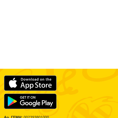
Αρ. ΓΕΜΗ:
002393801000