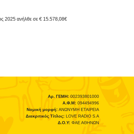
ς 2025 ανήλθε σε € 15.578,08€
Αρ. ΓΕΜΗ:
002393801000
Α.Φ.Μ:
094494996
Νομική μορφή:
ΑΝΩΝΥΜΗ ΕΤΑΙΡΕΙΑ
Διακριτικός Τίτλος:
LOVE RADIO S.A
Δ.Ο.Υ:
ΦΑΕ ΑΘΗΝΩΝ