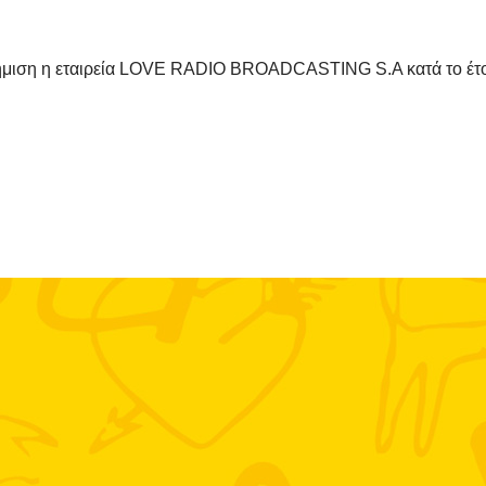
ήμιση η εταιρεία LOVE RADIO BROADCASTING S.A κατά το έτο